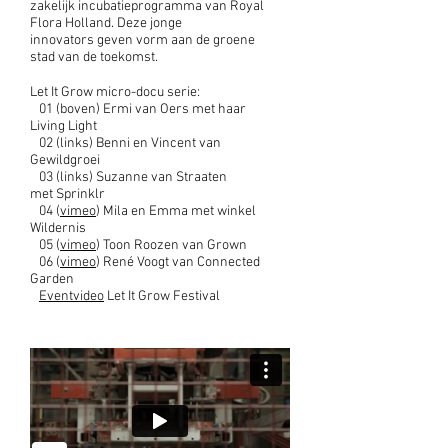
zakelijk incubatieprogramma van Royal
Flora Holland. Deze jonge
innovators geven vorm aan de groene
stad van de toekomst.
Let It Grow micro-docu serie:
01 (boven) Ermi van Oers met haar
Living Light
02 (links) Benni en Vincent van
Gewildgroei
03 (links) Suzanne van Straaten
met Sprinklr
04 (
vimeo
) Mila en Emma met winkel
Wildernis
05 (
vimeo
) Toon Roozen van Grown
06 (
vimeo
) René Voogt van Connected
Garden
Eventvideo
Let It Grow Festival